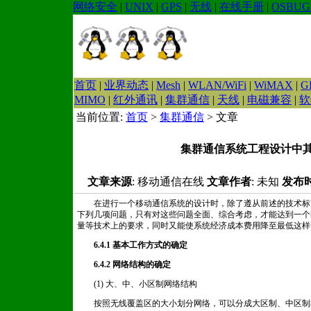
网络安全
|
UNIX
|
GPS
|
无线
|
在线手册
|
OSBUG
首页
|
业界动态
|
Mesh
|
WLAN/WiFi
|
WiMAX
|
G
MIMO
|
红外通讯
|
集群通信
|
天线
|
电磁兼容
|
软
当前位置:
首页
>
集群通信
> 文章
集群通信系统工程设计中
文章来源
: 移动通信在线
文章作者
: 未知
发布
在进行一个移动通信系统的设计时，除了遵从前述的技术标
下列几项问题，只有对这些问题全面、综合考虑，才能达到一个
量等技术上的要求，同时又能使系统经济成本费用降至最低这样
6.4.1 基本工作方式的确定
6.4.2 网络结构的确定
(1) 大、中、小区制网络结构
按照无线覆盖区的大小划分网络，可以分成大区制、中区制