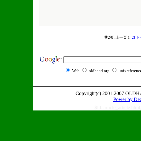
共2页: 上一页 1
[2]
下
Web
oldhand.org
unixreferenc
Copyright(c) 2001-2007 OLDH
Power by
$Id: article_article.ht