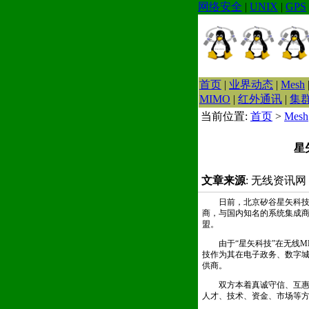
网络安全
|
UNIX
|
GPS
首页
|
业界动态
|
Mesh
MIMO
|
红外通讯
|
集
当前位置:
首页
>
Mesh
星
文章来源
: 无线资讯网
日前，北京矽谷星矢科技发展
商，与国内知名的系统集成商
盟。
由于“星矢科技”在无线ME
技作为其在电子政务、数字
供商。
双方本着真诚守信、互惠互
人才、技术、资金、市场等方