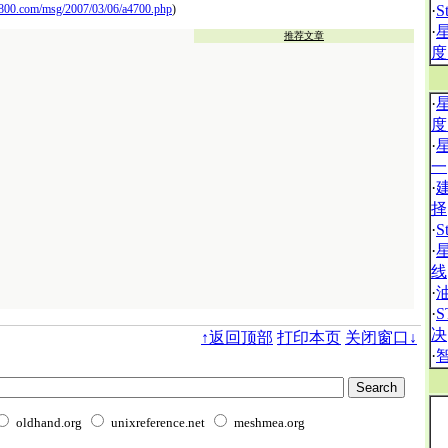
800.com/msg/2007/03/06/a4700.php
)
·
S
·
推荐文章
度
·
度
·
一
·
择
·
S
·
线
·
·
决
↑返回顶部
打印本页
关闭窗口↓
·
oldhand.org
unixreference.net
meshmea.org