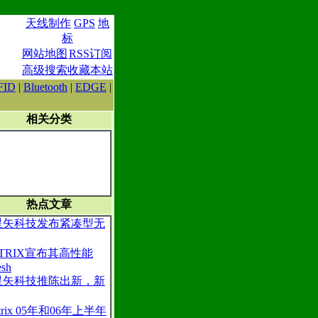
天线制作
GPS
地
标
网站地图
RSS订阅
高级搜索
收藏本站
FID
|
Bluetooth
|
EDGE
|
相关分类
热点文章
星矢科技发布紧凑型无
STRIX宣布其高性能
sh
星矢科技推陈出新，新
trix 05年和06年上半年