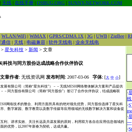
|
无线
|
在线手册
|
OSBUG.ORG
|
SUNNY-NETWORK.COM
|
WLAN/WiFi
|
WiMAX
|
GPRS/CDMA 1X
|
3G
|
UWB
|
ZigBee
|
R
群通信
|
天线
|
电磁兼容
|
软件无线电
|
业余无线电
>
星矢科技
>
新闻
> 文章
矢科技与同方股份达成战略合作伙伴协议
文章作者
: 无线资讯网
发布时间
: 2007-03-06
字体
: [
]
大
中
小
有限公司（简称“星矢科技”）－－无线MESH网络整体解决方案和产品提供
－－同方股份有限公司（简称“同方股份”）签订了合作伙伴协议，结成战略联
·
线
SH网络技术的整合、利用方面所具有的绝对领先优势，同方股份选择了星矢科
·
城市、数字家园、数字教育以及数字传媒等应用领域的无线数字解决方案和设备提
me
·
利、讲求实效、关注长远及共谋发展的原则，利用双方各自在应用信息领域的
一
面的优势，以2007年新春为契机，达成共赢。
·
S